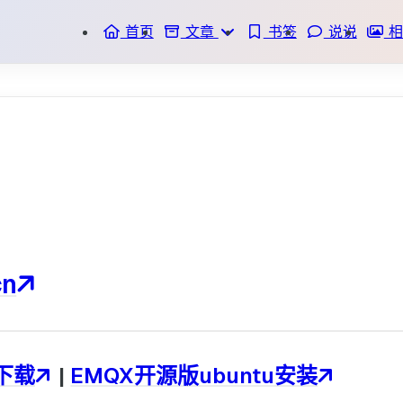
首页
文章
书签
说说
相
时间轴
标签
分类
cn
版下载
|
EMQX开源版ubuntu安装