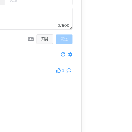
0/500
预览
发送
3